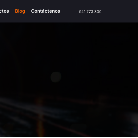
ctos
Blog
Contáctenos
941 773 330